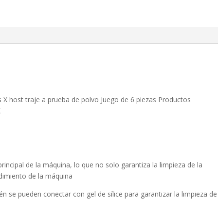
a
prueba
de
polvo
cantidad
s X host traje a prueba de polvo Juego de 6 piezas Productos
X
principal de la máquina, lo que no solo garantiza la limpieza de la
ndimiento de la máquina
 se pueden conectar con gel de sílice para garantizar la limpieza de