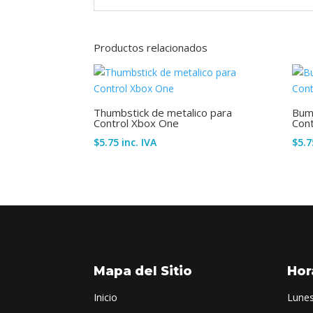
Productos relacionados
Thumbstick de metalico para
Bump
Control Xbox One
Cont
$
5.75
inc. IVA
$
5.7
Mapa del Sitio
Hor
Inicio
Lunes