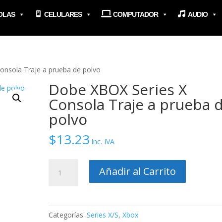
OLAS
CELULARES
COMPUTADOR
AUDIO
onsola Traje a prueba de polvo
Dobe XBOX Series X
Consola Traje a prueba 
polvo
$
13.23
inc. IVA
Dobe
Añadir al Carrito
XBOX
Series
X
Consola
Categorías:
Series X/S
,
Xbox
Traje