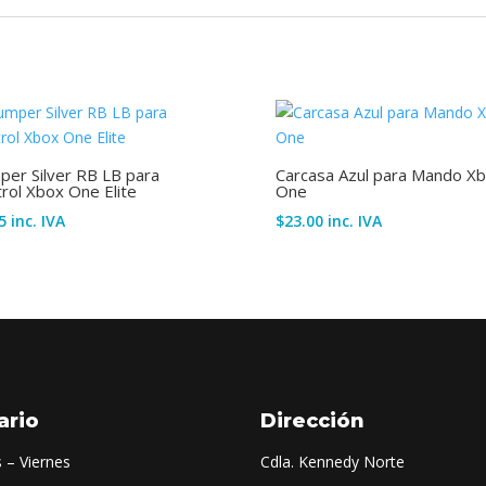
er Silver RB LB para
Carcasa Azul para Mando X
rol Xbox One Elite
One
5
inc. IVA
$
23.00
inc. IVA
ario
Dirección
 – Viernes
Cdla. Kennedy Norte