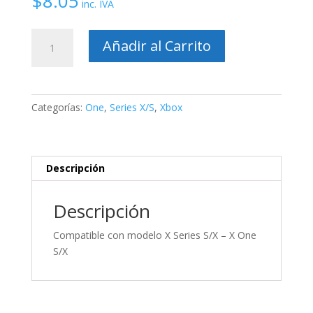
$
8.05
inc. IVA
Thumbgrips
Añadir al Carrito
para
control
Xbox
cantidad
Categorías:
One
,
Series X/S
,
Xbox
Descripción
Descripción
Compatible con modelo X Series S/X – X One
S/X