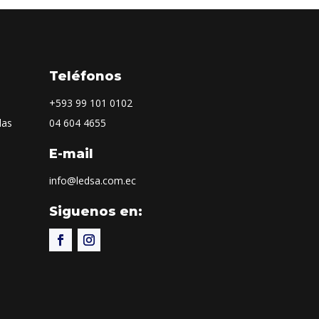
Teléfonos
+593
99 101 0102
las
04 604 4655
E-mail
info@ledsa.com.ec
Siguenos en: