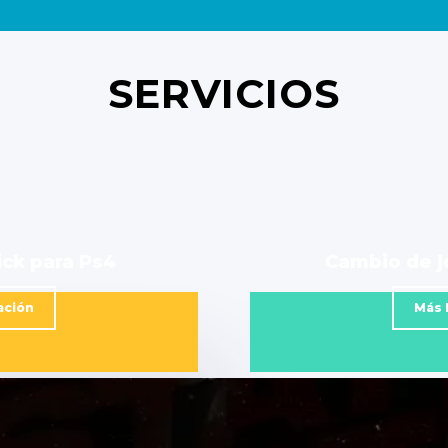
SERVICIOS
ick para Ps4
Cambio de j
ación
Más 