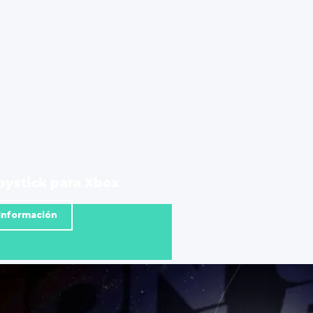
oystick para Xbox
Información