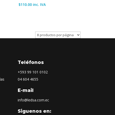
$
110.00
inc. IVA
Teléfonos
+593
99 101 0102
las
04 604 4655
E-mail
info@ledsa.com.ec
Siguenos en: