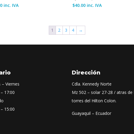
00
inc. IVA
$
40.00
inc. IVA
1
2
3
4
→
ario
Dirección
 – Viernes
Cdla. Kennedy Norte
 – 17:00
Mz 502 – solar 27-28 / atras de 
do
torres del Hilton Colon.
 – 15:00
Guayaquil – Ecuador