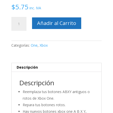
$
5.75
inc. IVA
Botones
Añadir al Carrito
ABXY
para
control
Xbox
Categorías:
One
,
Xbox
One
cantidad
Descripción
Descripción
Reemplaza tus botones ABXY antiguos o
rotos de Xbox One.
Repara tus botones rotos.
Hay nuevos botones xbox one A B X Y,