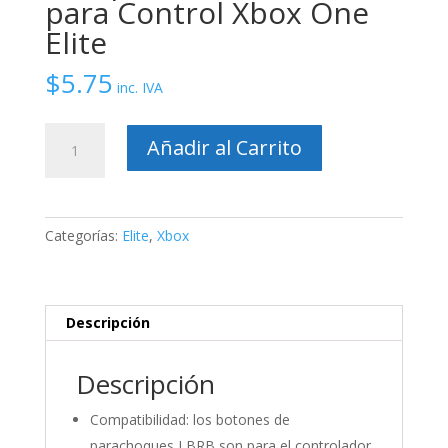
para Control Xbox One
Elite
$
5.75
inc. IVA
Bumper
Añadir al Carrito
Silver
RB
LB
para
Categorías:
Elite
,
Xbox
Control
Xbox
One
Elite
Descripción
cantidad
Descripción
Compatibilidad: los botones de
parachoques LBRB son para el controlador