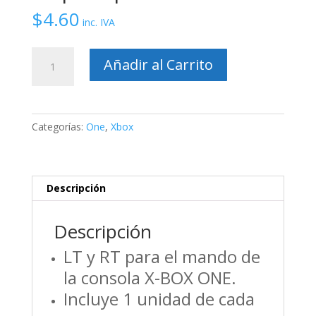
$
4.60
inc. IVA
LT
Añadir al Carrito
RT
Botones
de
disparo
Categorías:
One
,
Xbox
para
Xbox
One
cantidad
Descripción
Descripción
LT y RT para el mando de
la consola X-BOX ONE.
Incluye 1 unidad de cada