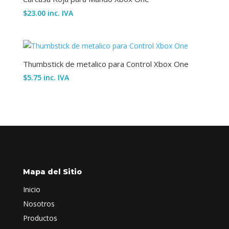
$
23.00
inc. IVA
Thumbstick de metalico para Control Xbox One
$
5.75
inc. IVA
Mapa del Sitio
Inicio
Nosotros
Productos