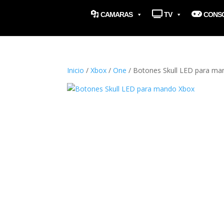
CAMARAS
TV
CONS
Inicio
/
Xbox
/
One
/ Botones Skull LED para ma