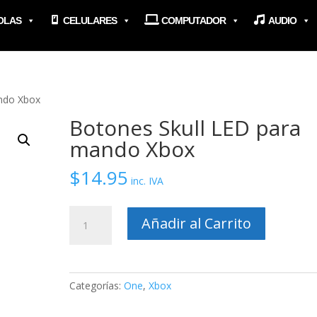
OLAS
CELULARES
COMPUTADOR
AUDIO
ndo Xbox
Botones Skull LED para
mando Xbox
$
14.95
inc. IVA
Botones
Añadir al Carrito
Skull
LED
para
mando
Categorías:
One
,
Xbox
Xbox
cantidad