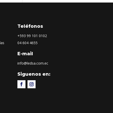
Teléfonos
+593
99 101 0102
las
04 604 4655
E-mail
info@ledsa.com.ec
Siguenos en: