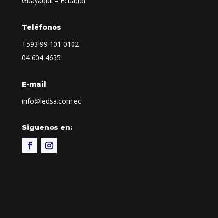
Guayaquil – Ecuador
Teléfonos
+593
99 101 0102
04 604 4655
E-mail
info@ledsa.com.ec
Siguenos en: