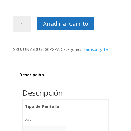
TV
Añadir al Carrito
Samsung
Smart
TV
LED
SKU:
UN75DU7000PXPA
Categorías:
Samsung
,
TV
75''
4k
UHD
cantidad
Descripción
Descripción
Tipo de Pantalla
75»