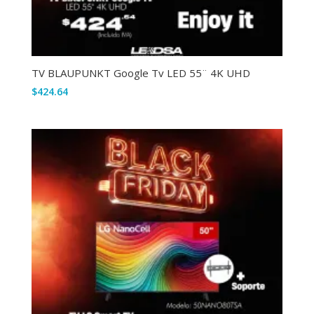
TV BLAUPUNKT Google Tv LED 55¨ 4K UHD
$
424.64