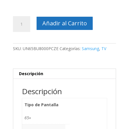
TV
Añadir al Carrito
Samsung
Smart
TV
LED
SKU:
UN65BU8000PCZE
Categorías:
Samsung
,
TV
65''
4k
UHD
cantidad
Descripción
Descripción
Tipo de Pantalla
65»