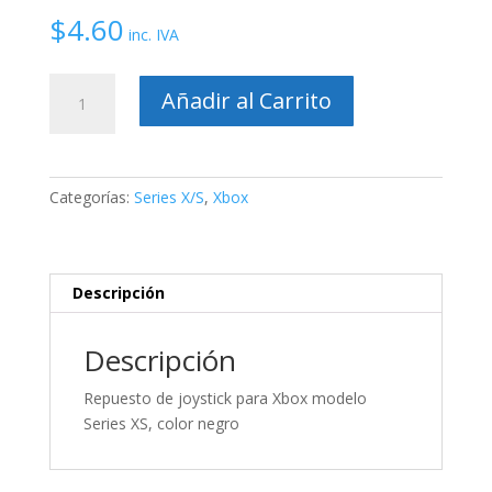
$
4.60
inc. IVA
Thumbstick
Añadir al Carrito
para
control
Xbox
One
Categorías:
Series X/S
,
Xbox
Series
XS
cantidad
Descripción
Descripción
Repuesto de joystick para Xbox modelo
Series XS, color negro