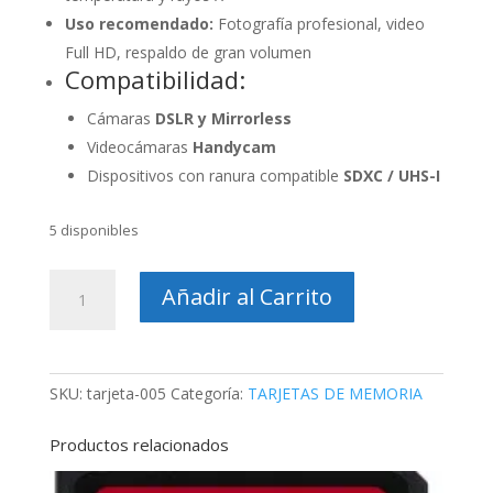
Uso recomendado:
Fotografía profesional, video
Full HD, respaldo de gran volumen
Compatibilidad:
Cámaras
DSLR y Mirrorless
Videocámaras
Handycam
Dispositivos con ranura compatible
SDXC / UHS-I
5 disponibles
Tarjeta
Añadir al Carrito
de
Memoria
Sony
SDXC
SKU:
tarjeta-005
Categoría:
TARJETAS DE MEMORIA
128GB
SF-
Productos relacionados
G1UX2/TQ
LA