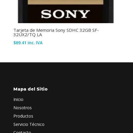
Tarjeta de Memoria Sony SDHC 32GB SF-
32UX2/TQ LA
$
69.41
inc. IVA
Mapa del Sitio
Inicio
Nosotros
Productos
Servicio Técnico
Contacto