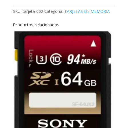
Sony
SDHC
SKU:
tarjeta-002
Categoría:
TARJETAS DE MEMORIA
16GB
SF-
Productos relacionados
16UX/TQ2
LA
cantidad