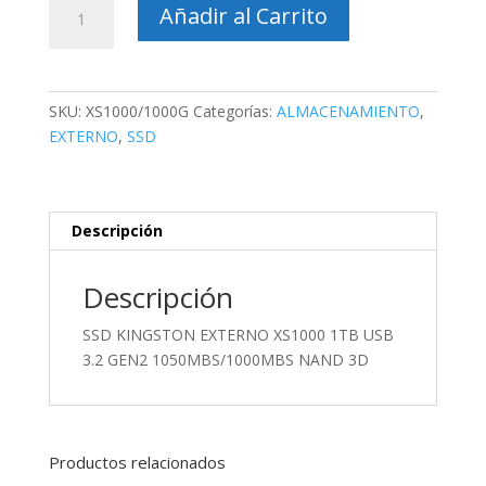
SSD
Añadir al Carrito
KINGSTON
EXTERNO
XS1000
1TB
SKU:
XS1000/1000G
Categorías:
ALMACENAMIENTO
,
USB
EXTERNO
,
SSD
3.2
GEN2
1050MBS/1000MBS
NAND
Descripción
3D
cantidad
Descripción
SSD KINGSTON EXTERNO XS1000 1TB USB
3.2 GEN2 1050MBS/1000MBS NAND 3D
Productos relacionados