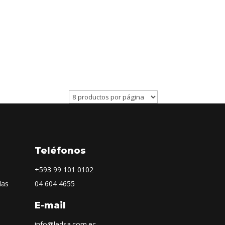
Teléfonos
+593
99 101 0102
las
04 604 4655
E-mail
info@ledsa.com.ec