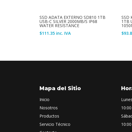
SSD ADATA EXTERNO SD810 1TB
SSD 
USB-C SILVER 2000MB/S IP68
1TB 
WATER RESISTANCE
1050
$
111.35
inc. IVA
$
93.
Mapa del Sitio
Hor
Inicio
Lunes
Nosotros
10:00
Productos
Sába
Servicio Técnico
10:00