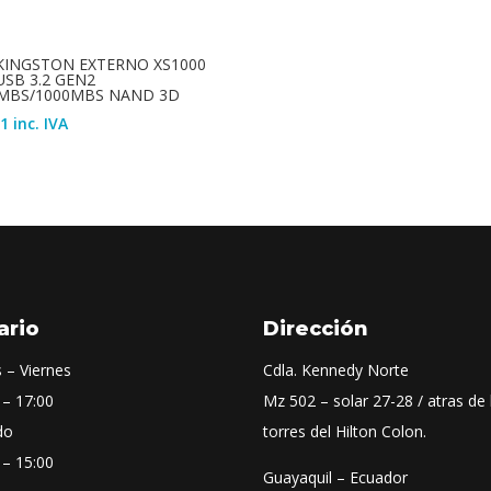
KINGSTON EXTERNO XS1000
USB 3.2 GEN2
MBS/1000MBS NAND 3D
81
inc. IVA
ario
Dirección
 – Viernes
Cdla. Kennedy Norte
 – 17:00
Mz 502 – solar 27-28 / atras de 
do
torres del Hilton Colon.
 – 15:00
Guayaquil – Ecuador