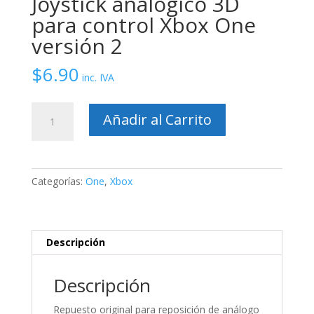
Joystick analogico 3D
para control Xbox One
versión 2
$
6.90
inc. IVA
Joystick
Añadir al Carrito
analogico
3D
para
control
Categorías:
One
,
Xbox
Xbox
One
versión
2
Descripción
cantidad
Descripción
Repuesto original para reposición de análogo