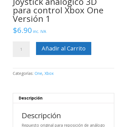
Joystick analógico 3D
para control Xbox One
Versión 1
$
6.90
inc. IVA
Joystick
Añadir al Carrito
analógico
3D
para
control
Categorías:
One
,
Xbox
Xbox
One
Versión
1
Descripción
cantidad
Descripción
Repuesto original para reposición de análogo