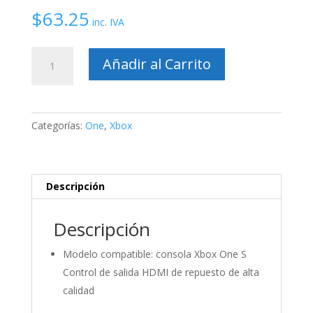
$
63.25
inc. IVA
Hdmi
Añadir al Carrito
Retimer
IC
para
Xbox
Categorías:
One
,
Xbox
ONE
S
-
75DP159
Descripción
cantidad
Descripción
Modelo compatible: consola Xbox One S
Control de salida HDMI de repuesto de alta
calidad