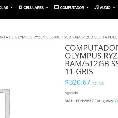
OLAS
CELULARES
COMPUTADOR
AUDIO
TATIL OLYMPUS RYZEN 5 3500U 16GB RAM/512GB SSD 14 PULG 
COMPUTADOR
OLYMPUS RYZ
RAM/512GB S
11 GRIS
$
320.67
inc. IVA
Agotado
SKU:
1EENV5667
Categorías:
C