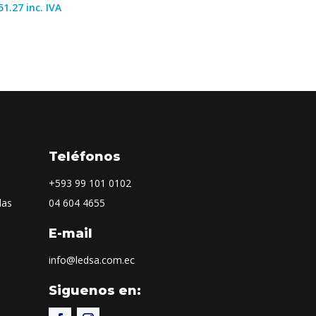
51.27
inc. IVA
Teléfonos
+593
99 101 0102
las
04 604 4655
E-mail
info@ledsa.com.ec
Siguenos en: