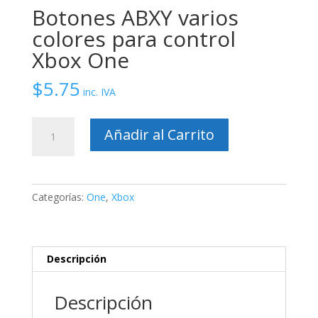
Botones ABXY varios
colores para control
Xbox One
$
5.75
inc. IVA
Botones
Añadir al Carrito
ABXY
varios
colores
para
Categorías:
One
,
Xbox
control
Xbox
One
cantidad
Descripción
Descripción