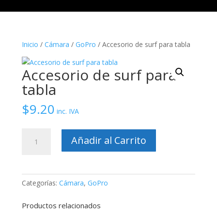
Inicio
/
Cámara
/
GoPro
/ Accesorio de surf para tabla
Accesorio de surf para
tabla
$
9.20
inc. IVA
Accesorio
Añadir al Carrito
de
surf
para
tabla
Categorías:
Cámara
,
GoPro
cantidad
Productos relacionados