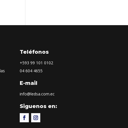
Teléfonos
+593
99 101 0102
las
04 604 4655
E-mail
info@ledsa.com.ec
Siguenos en: