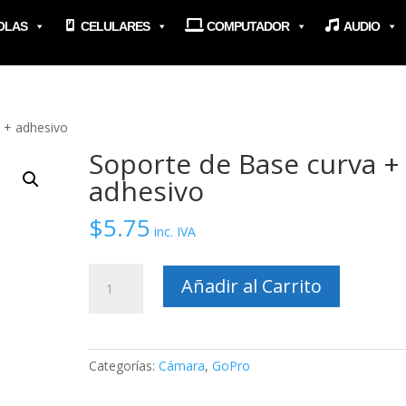
OLAS
CELULARES
COMPUTADOR
AUDIO
 + adhesivo
Soporte de Base curva +
adhesivo
$
5.75
inc. IVA
Soporte
Añadir al Carrito
de
Base
curva
+
Categorías:
Cámara
,
GoPro
adhesivo
cantidad