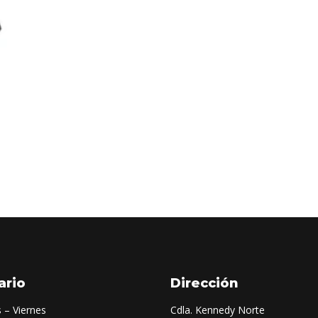
ario
Dirección
 – Viernes
Cdla. Kennedy Norte