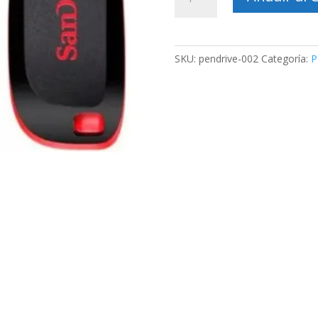
Flash
Drive
Sandisk
32GB
SKU:
pendrive-002
Categoría:
P
–
Modelo
SDCZ50-
032-
B35
cantidad