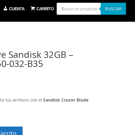
Búsqueda
CUENTA
CARRITO
de
BUSCAR
productos
ve Sandisk 32GB –
0-032-B35
te tus archivos con el
Sandisk Cruzer Blade
arrito