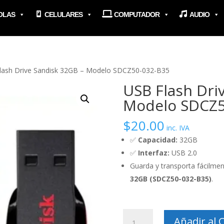
OLAS
CELULARES
COMPUTADOR
AUDIO
lash Drive Sandisk 32GB – Modelo SDCZ50-032-B35
USB Flash Dri
Modelo SDCZ5
$
20.00
inc. IVA
✅
Capacidad:
32GB
✅
Interfaz:
USB 2.0
Guarda y transporta fácilmen
32GB (SDCZ50-032-B35)
.
USB
Añadir al C