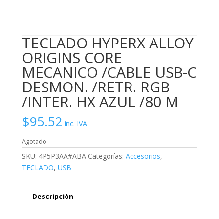
TECLADO HYPERX ALLOY
ORIGINS CORE
MECANICO /CABLE USB-C
DESMON. /RETR. RGB
/INTER. HX AZUL /80 M
$
95.52
inc. IVA
Agotado
SKU:
4P5P3AA#ABA
Categorías:
Accesorios
,
TECLADO
,
USB
Descripción