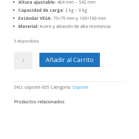
Altura ajustable:
464 mm – 542 mm
Capacidad de carga:
2 kg – 9 kg
Estándar VESA:
75×75 mm y 100×100 mm
Material:
Acero y aleación de alta resistencia
3 disponibles
Soporte
Añadir al Carrito
de
Mesa
Kaloc
DS90
SKU:
soporte-005
Categoría:
Soporte
–
Ajustable
Productos relacionados
para
Monitores
17"
a
32"