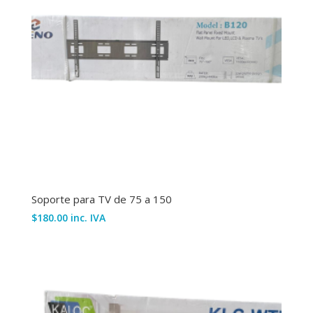
cantidad
Soporte para TV de 75 a 150
$
180.00
inc. IVA