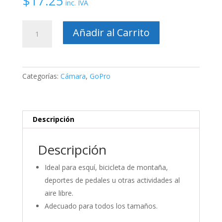
$
17.25
inc. IVA
Soporte
Añadir al Carrito
de
cabeza
para
GoPro
Categorías:
Cámara
,
GoPro
cantidad
Descripción
Descripción
Ideal para esquí, bicicleta de montaña,
deportes de pedales u otras actividades al
aire libre.
Adecuado para todos los tamaños.