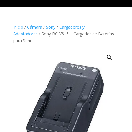
Inicio
/
Cámara
/
Sony
/
Cargadores y
Adaptadores
/ Sony BC-V615 – Cargador de Baterías
para Serie L