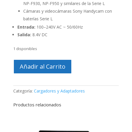
NP-F930, NP-F950 y similares de la Serie L
Cámaras y videocámaras Sony Handycam con
baterías Serie L
Entrada:
100–240V AC ~ 50/60Hz
Salida:
8.4V DC
1 disponibles
Sony
Añadir al Carrito
BC-
V615
–
Cargador
Categoría:
Cargadores y Adaptadores
de
Baterías
Productos relacionados
para
Serie
L
cantidad