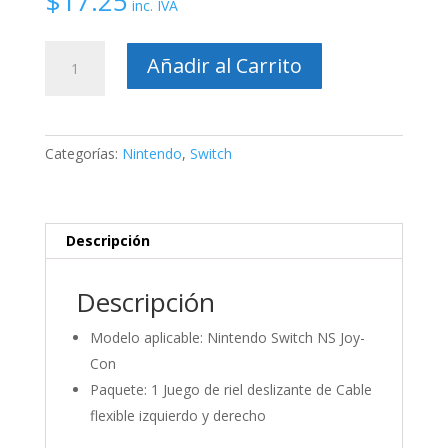
$
17.25
inc. IVA
Riel
Añadir al Carrito
deslizante
izquierdo
y
derecho
Categorías:
Nintendo
,
Switch
cantidad
Descripción
Descripción
Modelo aplicable: Nintendo Switch NS Joy-
Con
Paquete: 1 Juego de riel deslizante de Cable
flexible izquierdo y derecho