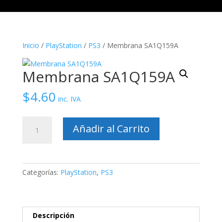
Inicio
/
PlayStation
/
PS3
/ Membrana SA1Q159A
Membrana SA1Q159A
$
4.60
inc. IVA
Membrana
Añadir al Carrito
SA1Q159A
cantidad
Categorías:
PlayStation
,
PS3
Descripción