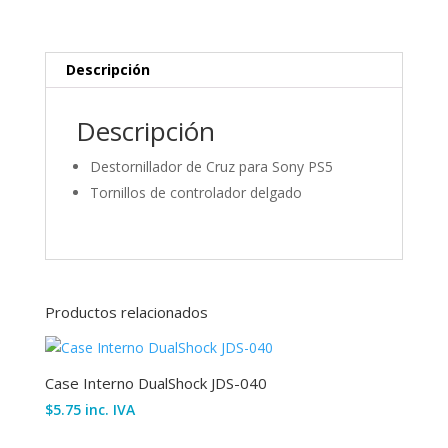
mando
PS5
cantidad
Descripción
Descripción
Destornillador de Cruz para Sony PS5
Tornillos de controlador delgado
Productos relacionados
Case Interno DualShock JDS-040
$
5.75
inc. IVA