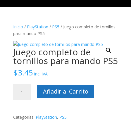
Inicio
/
PlayStation
/
PS5
/ Juego completo de tornillos
para mando PS5
Juego completo de
tornillos para mando PS5
$
3.45
inc. IVA
Juego
Añadir al Carrito
completo
de
tornillos
para
Categorías:
PlayStation
,
PS5
mando
PS5