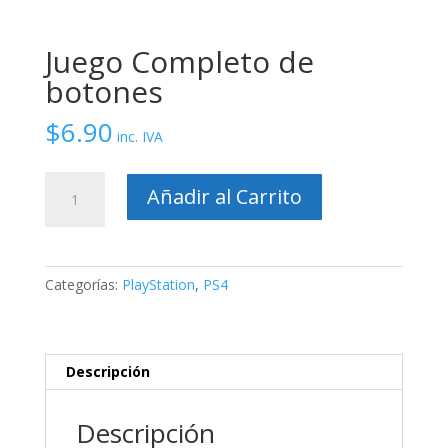
Juego Completo de
botones
$
6.90
inc. IVA
Juego
Añadir al Carrito
Completo
de
botones
cantidad
Categorías:
PlayStation
,
PS4
Descripción
Descripción