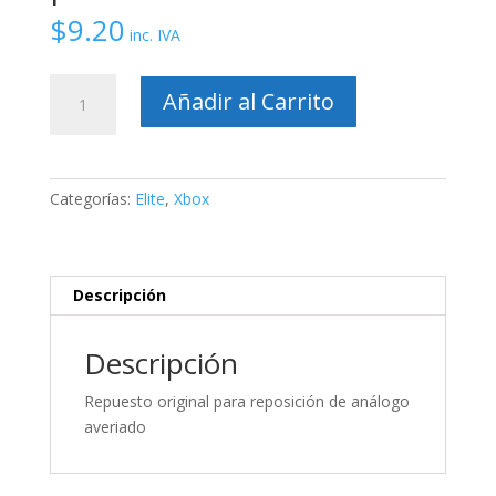
$
9.20
inc. IVA
Joystick
Añadir al Carrito
analógico
3D
para
XBOX
Categorías:
Elite
,
Xbox
One
Elite
cantidad
Descripción
Descripción
Repuesto original para reposición de análogo
averiado