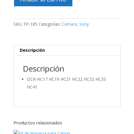
SONY
FP
185
cantidad
SKU:
FP-185
Categorías:
Cámara
,
Sony
Descripción
Descripción
DCR-HC17 HC19 HC21 HC22 HC32 HC33
HC41
Productos relacionados