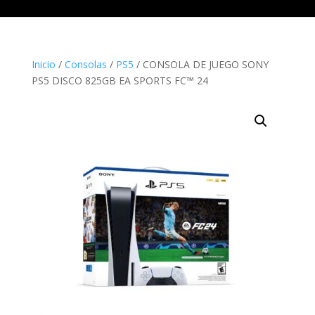
Inicio
/
Consolas
/
PS5
/ CONSOLA DE JUEGO SONY
PS5 DISCO 825GB EA SPORTS FC™ 24