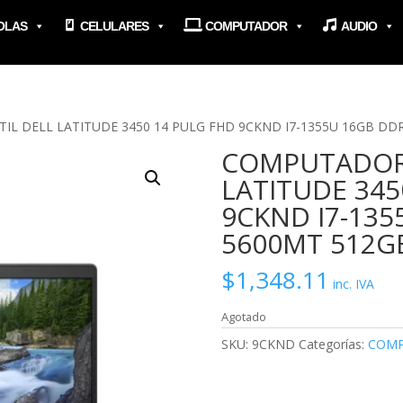
OLAS
CELULARES
COMPUTADOR
AUDIO
L DELL LATITUDE 3450 14 PULG FHD 9CKND I7-1355U 16GB DD
COMPUTADOR 
LATITUDE 345
9CKND I7-135
5600MT 512G
$
1,348.11
inc. IVA
Agotado
SKU:
9CKND
Categorías:
COMP