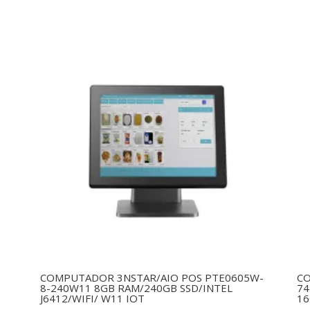
COMPUTADOR 3NSTAR/AIO POS PTE0605W-
CO
E
8-240W11 8GB RAM/240GB SSD/INTEL
74
J6412/WIFI/ W11 IOT
16