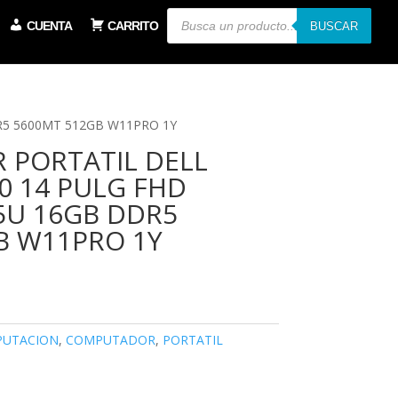
Búsqueda
CUENTA
CARRITO
de
BUSCAR
productos
R5 5600MT 512GB W11PRO 1Y
PORTATIL DELL
0 14 PULG FHD
5U 16GB DDR5
B W11PRO 1Y
UTACION
,
COMPUTADOR
,
PORTATIL