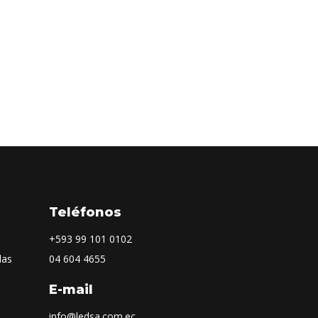
Teléfonos
+593
99 101 0102
las
04 604 4655
E-mail
info@ledsa.com.ec