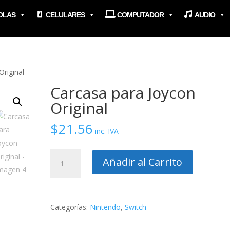
OLAS
CELULARES
COMPUTADOR
AUDIO
Original
Carcasa para Joycon
Original
$
21.56
inc. IVA
Carcasa
Añadir al Carrito
para
Joycon
Original
cantidad
Categorías:
Nintendo
,
Switch