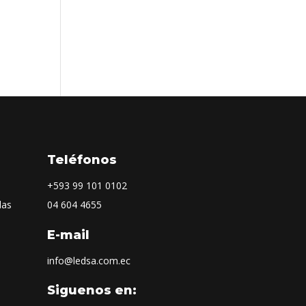
Teléfonos
+593
99 101 0102
las
04 604 4655
E-mail
info@ledsa.com.ec
Siguenos en: