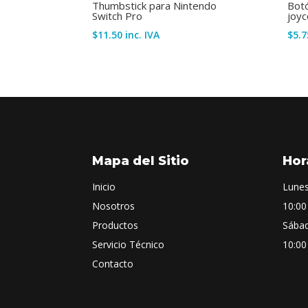
Thumbstick para Nintendo
Botó
Switch Pro
joyc
$
11.50
inc. IVA
$
5.7
Mapa del Sitio
Hor
Inicio
Lunes
Nosotros
10:00
Productos
Sába
Servicio Técnico
10:00
Contacto