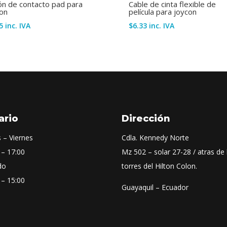
n de contacto pad para
Cable de cinta flexible de
on
película para joycon
5
inc. IVA
$
6.33
inc. IVA
ario
Dirección
 – Viernes
Cdla. Kennedy Norte
 – 17:00
Mz 502 – solar 27-28 / atras de 
do
torres del Hilton Colon.
 – 15:00
Guayaquil – Ecuador