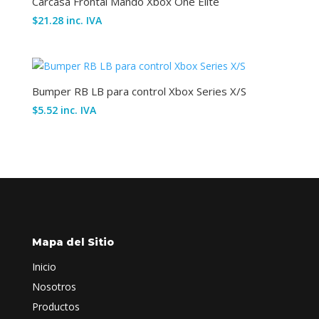
Carcasa Frontal Mando Xbox One Élite
$
21.28
inc. IVA
Bumper RB LB para control Xbox Series X/S
$
5.52
inc. IVA
Mapa del Sitio
Inicio
Nosotros
Productos