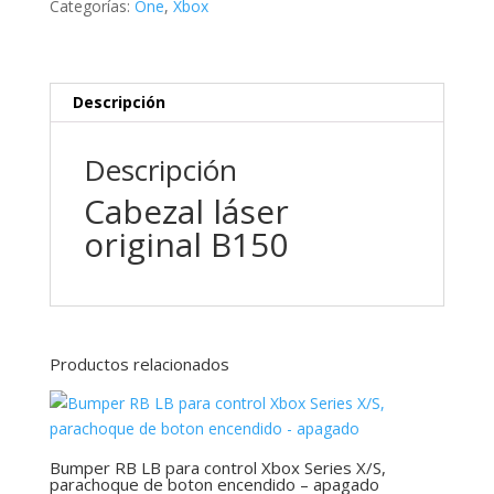
Categorías:
One
,
Xbox
Xbox
One
-
Unidad
Descripción
de
DVD
Descripción
cantidad
Cabezal láser
original B150
Productos relacionados
Bumper RB LB para control Xbox Series X/S,
parachoque de boton encendido – apagado