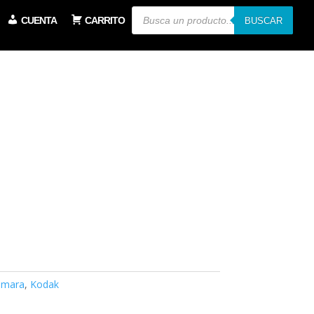
Búsqueda
CUENTA
CARRITO
de
BUSCAR
productos
ámara
,
Kodak