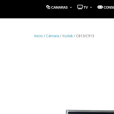
CAMARAS
TV
CONS
Inicio
/
Cámara
/
Kodak
/ C813/C913