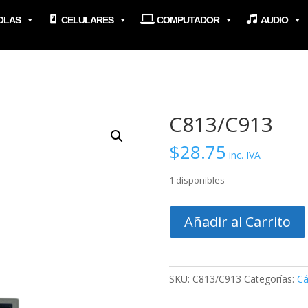
OLAS
CELULARES
COMPUTADOR
AUDIO
C813/C913
$
28.75
inc. IVA
1 disponibles
C813/C913
Añadir al Carrito
cantidad
SKU:
C813/C913
Categorías:
C