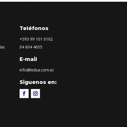
Teléfonos
+593
99 101 0102
las
04 604 4655
E-mail
info@ledsa.com.ec
Siguenos en: