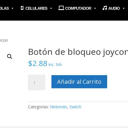
OLAS
CELULARES
COMPUTADOR
AUDIO
ycon
Botón de bloqueo joyco
$
2.88
inc. IVA
Botón
Añadir al Carrito
de
bloqueo
joycon
cantidad
Categorías:
Nintendo
,
Switch