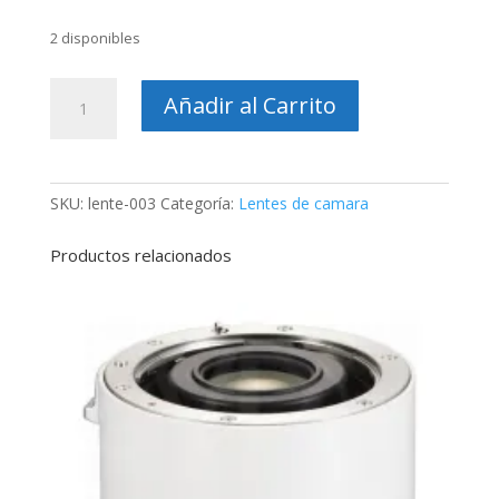
2 disponibles
Adaptador
Añadir al Carrito
de
Montura
Sony
LA-
SKU:
lente-003
Categoría:
Lentes de camara
100W
–
Productos relacionados
Original
cantidad