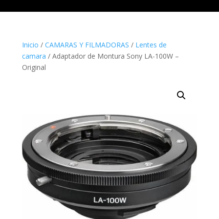
Inicio
/
CAMARAS Y FILMADORAS
/
Lentes de
camara
/ Adaptador de Montura Sony LA-100W –
Original