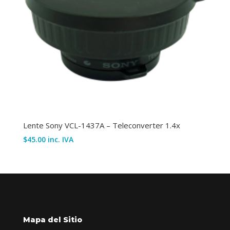
Lente Sony VCL-1437A – Teleconverter 1.4x
$
45.00
inc. IVA
Mapa del Sitio