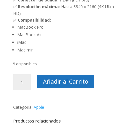
✅
Resolución máxima:
Hasta 3840 x 2160 (4K Ultra
HD)
✅
Compatibilidad:
MacBook Pro
MacBook Air
iMac
Mac mini
5 disponibles
Adaptador
Añadir al Carrito
Apple
HHLN2ZM/B
|
Mini
Categoría:
Apple
DisplayPort
a
Productos relacionados
HDMI