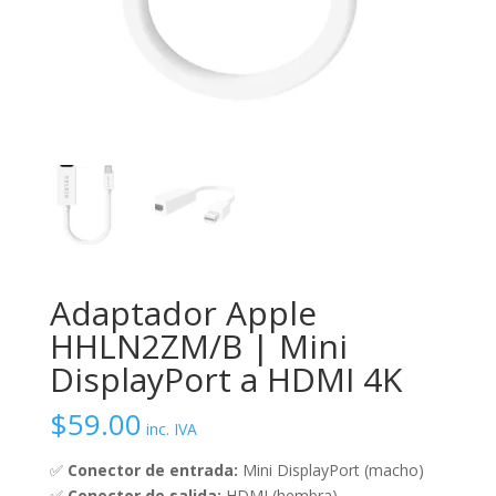
Adaptador Apple
HHLN2ZM/B | Mini
DisplayPort a HDMI 4K
$
59.00
inc. IVA
✅
Conector de entrada:
Mini DisplayPort (macho)
✅
Conector de salida:
HDMI (hembra)