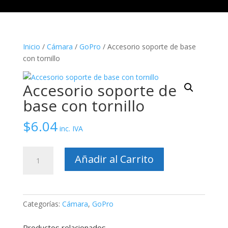
Inicio
/
Cámara
/
GoPro
/ Accesorio soporte de base
con tornillo
Accesorio soporte de
base con tornillo
$
6.04
inc. IVA
Accesorio
Añadir al Carrito
soporte
de
base
con
Categorías:
Cámara
,
GoPro
tornillo
cantidad
Productos relacionados