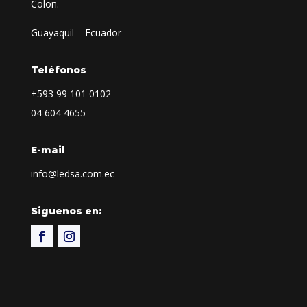
Colon.
Guayaquil – Ecuador
Teléfonos
+593
99 101 0102
04 604 4655
E-mail
info@ledsa.com.ec
Siguenos en: