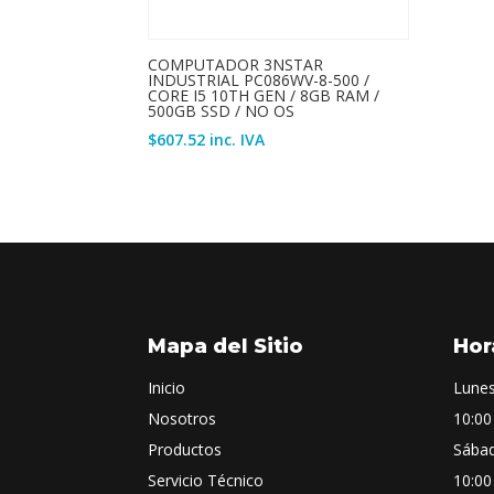
COMPUTADOR 3NSTAR
INDUSTRIAL PC086WV-8-500 /
CORE I5 10TH GEN / 8GB RAM /
500GB SSD / NO OS
$
607.52
inc. IVA
Mapa del Sitio
Hor
Inicio
Lunes
Nosotros
10:00
Productos
Sába
Servicio Técnico
10:00