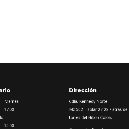
ario
Dirección
 – Viernes
Cdla. Kennedy Norte
 – 17:00
Mz 502 – solar 27-28 / atras de 
do
torres del Hilton Colon.
 – 15:00