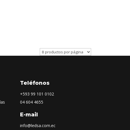
Teléfonos
+593
99 101 0102
las
04 604 4655
E-mail
info@ledsa.com.ec