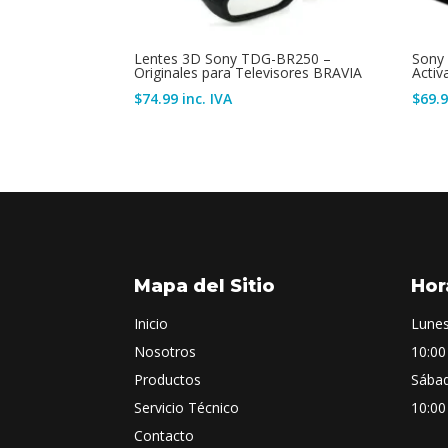
Lentes 3D Sony TDG-BR250 –
Sony
Originales para Televisores BRAVIA
Activ
$
74.99
inc. IVA
$
69.
Mapa del Sitio
Hor
Inicio
Lunes
Nosotros
10:00
Productos
Sába
Servicio Técnico
10:00
Contacto