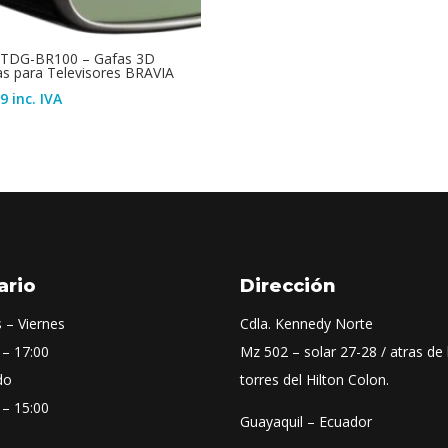
 TDG-BR100 – Gafas 3D
as para Televisores BRAVIA
99
inc. IVA
ario
Dirección
 – Viernes
Cdla. Kennedy Norte
 – 17:00
Mz 502 – solar 27-28 / atras de 
do
torres del Hilton Colon.
 – 15:00
Guayaquil – Ecuador