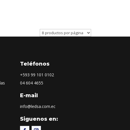
Teléfonos
+593
99 101 0102
las
04 604 4655
E-mail
info@ledsa.com.ec
Siguenos en: