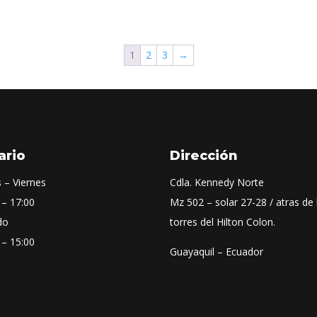
1
2
3
→
ario
Dirección
 – Viernes
Cdla. Kennedy Norte
 – 17:00
Mz 502 – solar 27-28 / atras de 
do
torres del Hilton Colon.
 – 15:00
Guayaquil – Ecuador