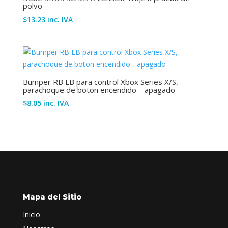
polvo
$
13.23
inc. IVA
Bumper RB LB para control Xbox Series X/S,
parachoque de boton encendido – apagado
$
8.05
inc. IVA
Mapa del Sitio
Inicio