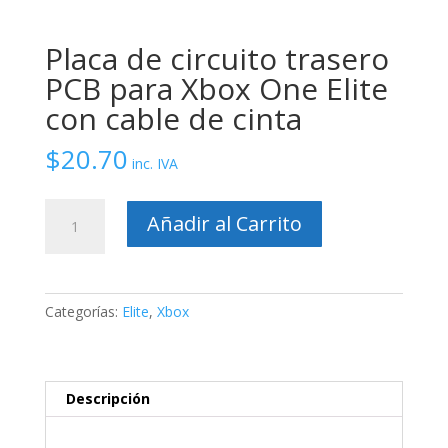
Placa de circuito trasero
PCB para Xbox One Elite
con cable de cinta
$
20.70
inc. IVA
Placa
Añadir al Carrito
de
circuito
trasero
PCB
Categorías:
Elite
,
Xbox
para
Xbox
One
Elite
Descripción
con
cable